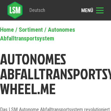
Deutsch
Home
/
Sortiment
/ Autonomes
Abfalltransportsystem
AUTONOMES
ABFALLTRANSPORTS
WHEEL.ME
Das LSM Autonome Abfalltransportsystem revolutioniert