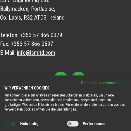
LSM Engineering Ltd.
Ballymacken, Portlaoise,
Co. Laois, R32 ATD3, Ireland
Telefon:
+353 57 866 0379
Fax:
+353 57 866 0597
E-Mail:
info@lsmltd.com
FOLGEN SIE UNS
Datenschutzbestimmungen
WIR VERWENDEN COOKIES
Wir können diese zur Analyse unserer Besucherdaten platzieren, um unsere
Webseite zu verbessern, personalisierte Inhalte anzuzeigen und Ihnen ein
großartiges Webseiten-Erlebnis zu bieten. Für weitere Informationen zu den von uns
verwendeten Cookies öffnen Sie die Einstellungen.
© 2026LSM. Alle Rechte vorbehalten. |
Datenschutzerklärung
Notwendig
Performance
|
Cookie-Bestimmungen
|
Geschäftsbedingungen
|