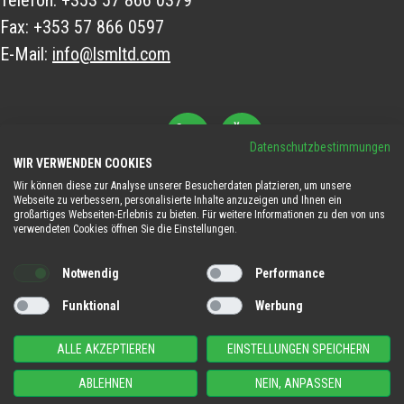
Fax:
+353 57 866 0597
E-Mail:
info@lsmltd.com
FOLGEN SIE UNS
Datenschutzbestimmungen
WIR VERWENDEN COOKIES
Wir können diese zur Analyse unserer Besucherdaten platzieren, um unsere
Webseite zu verbessern, personalisierte Inhalte anzuzeigen und Ihnen ein
großartiges Webseiten-Erlebnis zu bieten. Für weitere Informationen zu den von uns
verwendeten Cookies öffnen Sie die Einstellungen.
© 2026LSM. Alle Rechte vorbehalten. |
Datenschutzerklärung
Notwendig
Performance
|
Cookie-Bestimmungen
|
Geschäftsbedingungen
|
Funktional
Werbung
Verzichtserklärung
ALLE AKZEPTIEREN
EINSTELLUNGEN SPEICHERN
Seite von Maverick
ABLEHNEN
NEIN, ANPASSEN
RÜCKRUF ANFORDERN